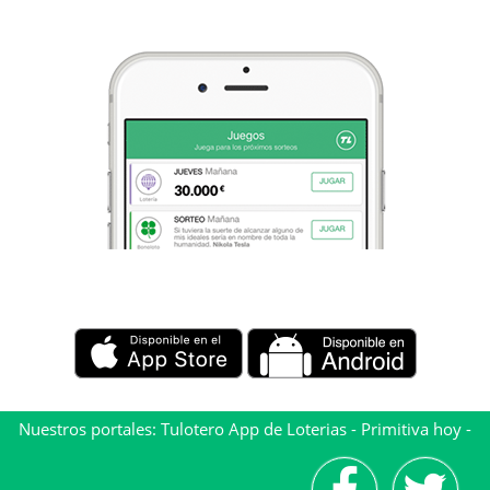
Nuestros portales:
Tulotero App de Loterias
-
Primitiva hoy
-