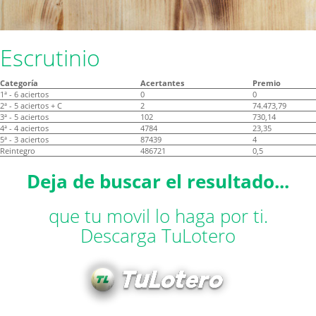
Escrutinio
Categoría
Acertantes
Premio
1ª - 6 aciertos
0
0
2ª - 5 aciertos + C
2
74.473,79
3ª - 5 aciertos
102
730,14
4ª - 4 aciertos
4784
23,35
5ª - 3 aciertos
87439
4
Reintegro
486721
0,5
Deja de buscar el resultado...
que tu movil lo haga por ti.
Descarga TuLotero