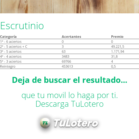
Escrutinio
Categoría
Acertantes
Premio
1ª - 6 aciertos
0
0
2ª - 5 aciertos + C
3
49.221,5
3ª - 5 aciertos
63
1.171,94
4ª - 4 aciertos
3483
31,8
5ª - 3 aciertos
69766
4
Reintegro
453613
0,5
Deja de buscar el resultado...
que tu movil lo haga por ti.
Descarga TuLotero