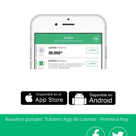
Nuestros portales:
Tulotero App de Loterias
-
Primitiva hoy
-