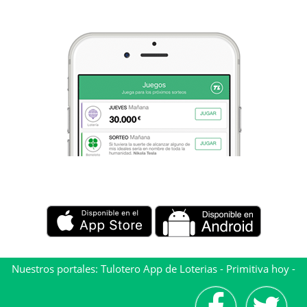
Nuestros portales:
Tulotero App de Loterias
-
Primitiva hoy
-