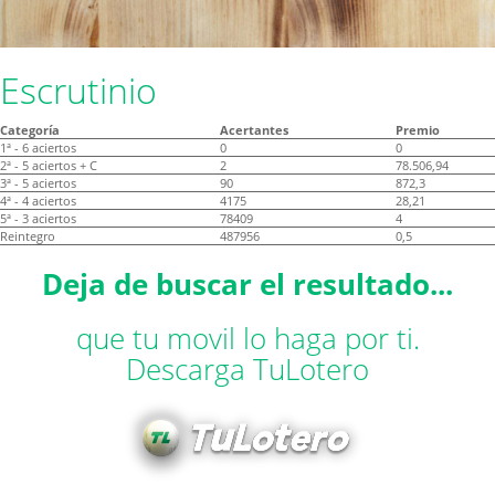
Escrutinio
Categoría
Acertantes
Premio
1ª - 6 aciertos
0
0
2ª - 5 aciertos + C
2
78.506,94
3ª - 5 aciertos
90
872,3
4ª - 4 aciertos
4175
28,21
5ª - 3 aciertos
78409
4
Reintegro
487956
0,5
Deja de buscar el resultado...
que tu movil lo haga por ti.
Descarga TuLotero