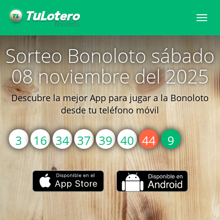
Togg
navi
Sorteo Bonoloto sábado
08 noviembre del 2025
Descubre la mejor App para jugar a la Bonoloto
desde tu teléfono móvil
3
16
34
37
39
40
44
9