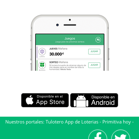
Nuestros portales:
Tulotero App de Loterias
-
Primitiva hoy
-