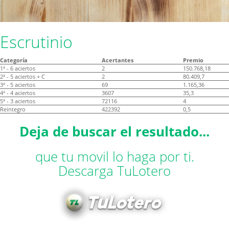
Escrutinio
Categoría
Acertantes
Premio
1ª - 6 aciertos
2
150.768,18
2ª - 5 aciertos + C
2
80.409,7
3ª - 5 aciertos
69
1.165,36
4ª - 4 aciertos
3607
35,3
5ª - 3 aciertos
72116
4
Reintegro
422392
0,5
Deja de buscar el resultado...
que tu movil lo haga por ti.
Descarga TuLotero