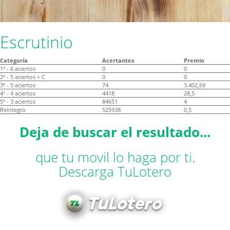
Escrutinio
Categoría
Acertantes
Premio
1ª - 6 aciertos
0
0
2ª - 5 aciertos + C
0
0
3ª - 5 aciertos
74
3.402,69
4ª - 4 aciertos
4418
28,5
5ª - 3 aciertos
84651
4
Reintegro
525938
0,5
Deja de buscar el resultado...
que tu movil lo haga por ti.
Descarga TuLotero