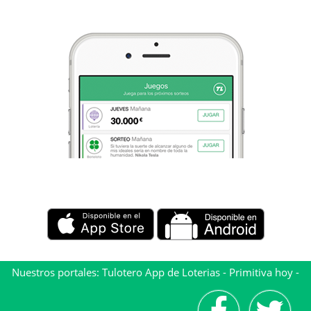
Nuestros portales:
Tulotero App de Loterias
-
Primitiva hoy
-