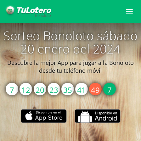
Togg
navi
Sorteo Bonoloto sábado
20 enero del 2024
Descubre la mejor App para jugar a la Bonoloto
desde tu teléfono móvil
7
12
20
23
35
41
49
7