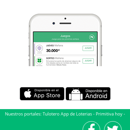
Nuestros portales:
Tulotero App de Loterias
-
Primitiva hoy
-