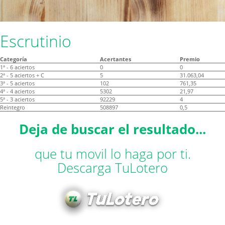
Escrutinio
Categoría
Acertantes
Premio
1ª - 6 aciertos
0
0
2ª - 5 aciertos + C
5
31.063,04
3ª - 5 aciertos
102
761,35
4ª - 4 aciertos
5302
21,97
5ª - 3 aciertos
92229
4
Reintegro
508897
0,5
Deja de buscar el resultado...
que tu movil lo haga por ti.
Descarga TuLotero