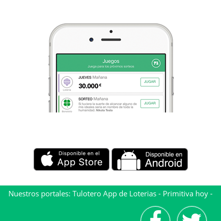
Nuestros portales:
Tulotero App de Loterias
-
Primitiva hoy
-