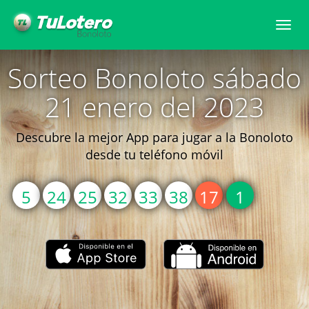
Togg
navi
Sorteo Bonoloto sábado
21 enero del 2023
Descubre la mejor App para jugar a la Bonoloto
desde tu teléfono móvil
5
24
25
32
33
38
17
1