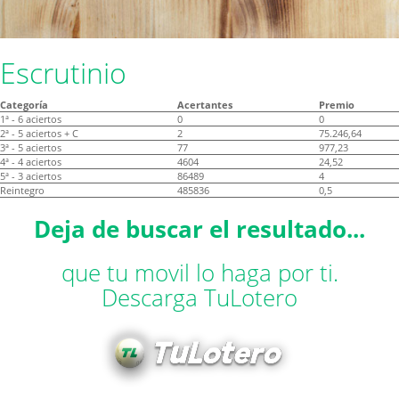
Escrutinio
Categoría
Acertantes
Premio
1ª - 6 aciertos
0
0
2ª - 5 aciertos + C
2
75.246,64
3ª - 5 aciertos
77
977,23
4ª - 4 aciertos
4604
24,52
5ª - 3 aciertos
86489
4
Reintegro
485836
0,5
Deja de buscar el resultado...
que tu movil lo haga por ti.
Descarga TuLotero