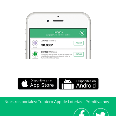
Nuestros portales:
Tulotero App de Loterias
-
Primitiva hoy
-