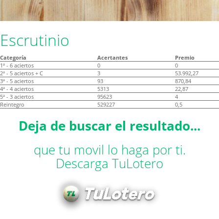
Escrutinio
Categoría
Acertantes
Premio
1ª - 6 aciertos
0
0
2ª - 5 aciertos + C
3
53.992,27
3ª - 5 aciertos
93
870,84
4ª - 4 aciertos
5313
22,87
5ª - 3 aciertos
95623
4
Reintegro
529227
0,5
Deja de buscar el resultado...
que tu movil lo haga por ti.
Descarga TuLotero