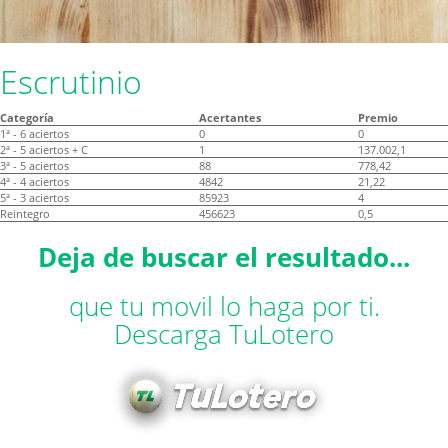
Escrutinio
Categoría
Acertantes
Premio
1ª - 6 aciertos
0
0
2ª - 5 aciertos + C
1
137.002,1
3ª - 5 aciertos
88
778,42
4ª - 4 aciertos
4842
21,22
5ª - 3 aciertos
85923
4
Reintegro
456623
0,5
Deja de buscar el resultado...
que tu movil lo haga por ti.
Descarga TuLotero