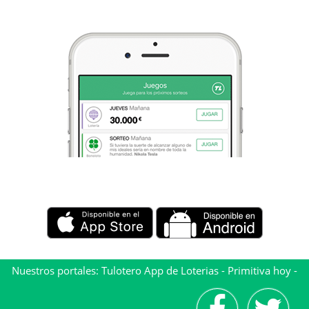
Nuestros portales:
Tulotero App de Loterias
-
Primitiva hoy
-