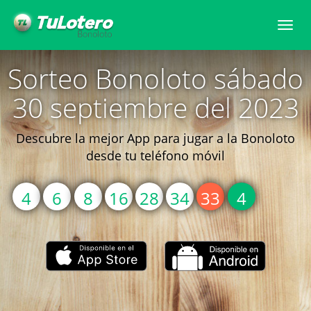
Togg
navi
Sorteo Bonoloto sábado
30 septiembre del 2023
Descubre la mejor App para jugar a la Bonoloto
desde tu teléfono móvil
4
6
8
16
28
34
33
4