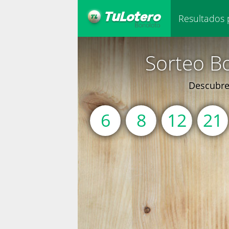
Resultados 
Sorteo Bo
Descubre 
6
8
12
21