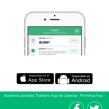
Nuestros portales:
Tulotero App de Loterias
-
Primitiva hoy
-