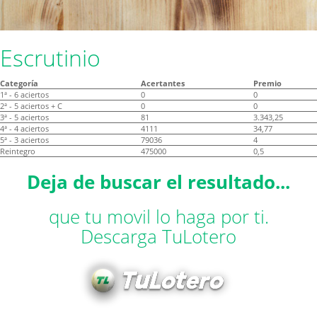
Escrutinio
Categoría
Acertantes
Premio
1ª - 6 aciertos
0
0
2ª - 5 aciertos + C
0
0
3ª - 5 aciertos
81
3.343,25
4ª - 4 aciertos
4111
34,77
5ª - 3 aciertos
79036
4
Reintegro
475000
0,5
Deja de buscar el resultado...
que tu movil lo haga por ti.
Descarga TuLotero