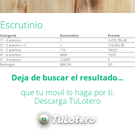
Escrutinio
Categoría
Acertantes
Premio
1ª - 6 aciertos
1
2.473.755,48
2ª - 5 aciertos + C
1
174.902,38
3ª - 5 aciertos
110
795,01
4ª - 4 aciertos
6894
19,03
5ª - 3 aciertos
122857
4
Reintegro
606134
0,5
Deja de buscar el resultado...
que tu movil lo haga por ti.
Descarga TuLotero