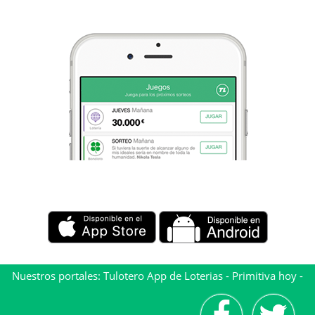
Nuestros portales:
Tulotero App de Loterias
-
Primitiva hoy
-