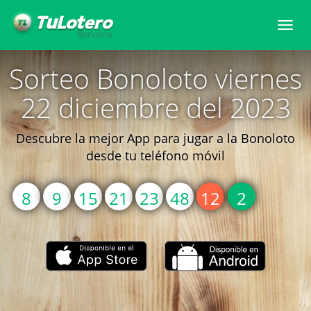
Togg
navi
Sorteo Bonoloto viernes
22 diciembre del 2023
Descubre la mejor App para jugar a la Bonoloto
desde tu teléfono móvil
8
9
15
21
23
48
12
2