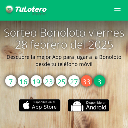
Togg
navi
Sorteo Bonoloto viernes
28 febrero del 2025
Descubre la mejor App para jugar a la Bonoloto
desde tu teléfono móvil
7
16
19
23
25
27
33
3