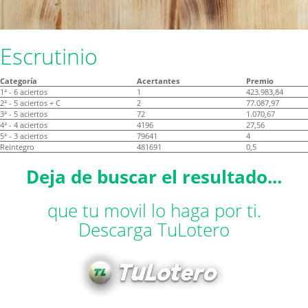
Escrutinio
Categoría
Acertantes
Premio
1ª - 6 aciertos
1
423.983,84
2ª - 5 aciertos + C
2
77.087,97
3ª - 5 aciertos
72
1.070,67
4ª - 4 aciertos
4196
27,56
5ª - 3 aciertos
79641
4
Reintegro
481691
0,5
Deja de buscar el resultado...
que tu movil lo haga por ti.
Descarga TuLotero