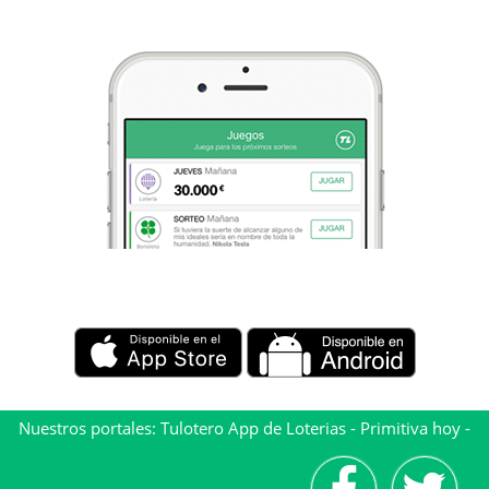
Nuestros portales:
Tulotero App de Loterias
-
Primitiva hoy
-