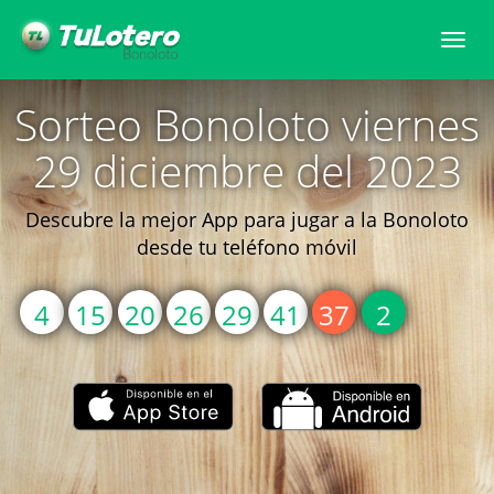
Togg
navi
Sorteo Bonoloto viernes
29 diciembre del 2023
Descubre la mejor App para jugar a la Bonoloto
desde tu teléfono móvil
4
15
20
26
29
41
37
2