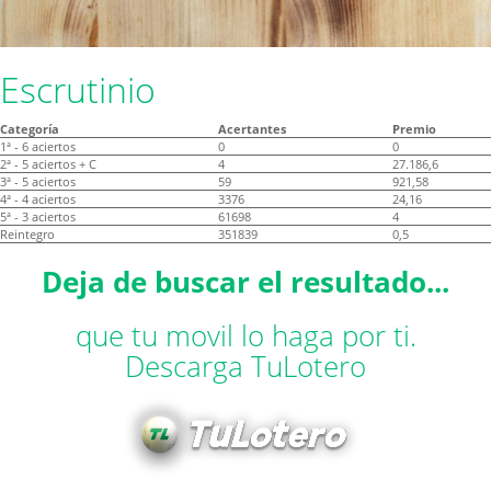
Escrutinio
Categoría
Acertantes
Premio
1ª - 6 aciertos
0
0
2ª - 5 aciertos + C
4
27.186,6
3ª - 5 aciertos
59
921,58
4ª - 4 aciertos
3376
24,16
5ª - 3 aciertos
61698
4
Reintegro
351839
0,5
Deja de buscar el resultado...
que tu movil lo haga por ti.
Descarga TuLotero