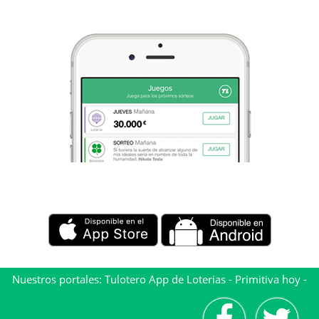
Nuestros portales:
Tulotero App de Loterias
-
Primitiva hoy
-