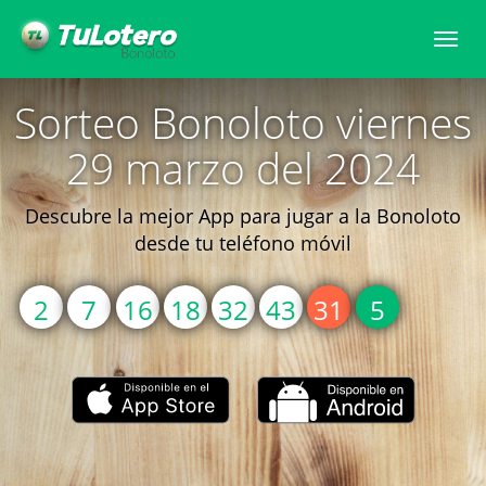
Togg
navi
Sorteo Bonoloto viernes
29 marzo del 2024
Descubre la mejor App para jugar a la Bonoloto
desde tu teléfono móvil
2
7
16
18
32
43
31
5